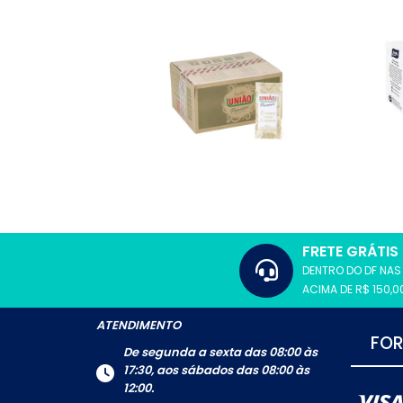
Ver
Mais
Ver
Mais
FRETE GRÁTIS
DENTRO DO DF NA
ACIMA DE R$ 150,0
ATENDIMENTO
FO
De segunda a sexta das 08:00 às
17:30, aos sábados das 08:00 às
12:00.