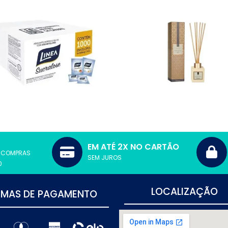
Ver
Ver
Mais
Mais
Ver
Ver
Mais
Mais
EM ATÉ 2X NO CARTÃO
S COMPRAS
SEM JUROS
0
LOCALIZAÇÃO
RMAS DE PAGAMENTO