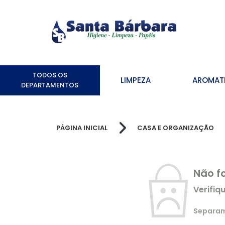
TODOS OS
LIMPEZA
AROMAT
DEPARTAMENTOS
PÁGINA INICIAL
CASA E ORGANIZAÇÃO
Não f
Verifiq
Separamo